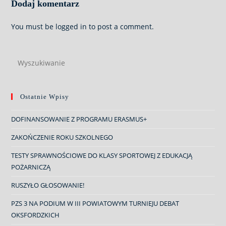
Dodaj komentarz
You must be
logged in
to post a comment.
Pre
Es
to
clo
Ostatnie Wpisy
the
DOFINANSOWANIE Z PROGRAMU ERASMUS+
sea
pan
ZAKOŃCZENIE ROKU SZKOLNEGO
TESTY SPRAWNOŚCIOWE DO KLASY SPORTOWEJ Z EDUKACJĄ
POŻARNICZĄ
RUSZYŁO GŁOSOWANIE!
PZS 3 NA PODIUM W III POWIATOWYM TURNIEJU DEBAT
OKSFORDZKICH