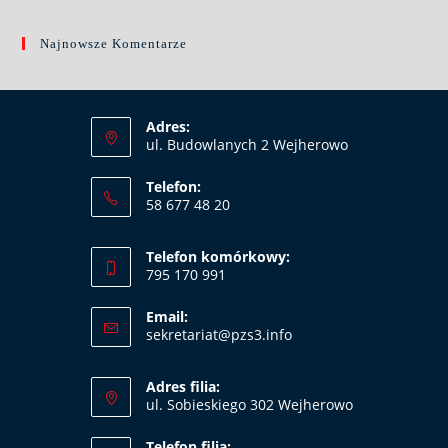
Najnowsze Komentarze
Adres:
ul. Budowlanych 2 Wejherowo
Telefon:
58 677 48 20
Telefon komórkowy:
795 170 991
Email:
Opens
sekretariat@pzs3.info
in
your
Adres filia:
application
ul. Sobieskiego 302 Wejherowo
Telefon filia: